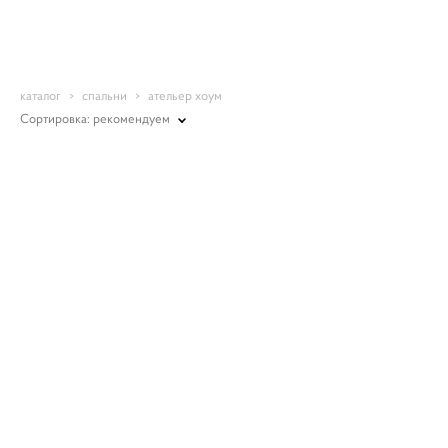
Romantic-mebel
каталог
>
спальни
>
ательер хоум
Сортировка:
рекомендуем
Стул C05T-K05-Ka-B01
Стул C03T-K00-G
35 800 pуб.
29 500 pуб.
30 400 pуб.
25 500 pуб.
Стул с подлокотниками С06