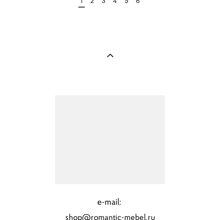
1
2
3
4
5
6
e-mail:
shop@romantic-mebel.ru