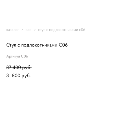
Romantic-mebel
каталог
>
все
>
стул с подлокотниками с06
Стул с подлокотниками С06
Артикул С06
37 400 pуб.
31 800 pуб.