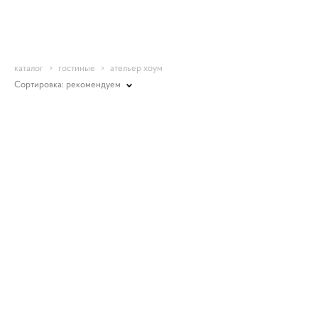
Romantic-mebel
каталог
>
гостиные
>
ательер хоум
Сортировка:
рекомендуем
Стул C03T-K00-G
Стул C04T-K03-G
29 500 pуб.
31 000 pуб.
25 500 pуб.
26 900 pуб.
Кресло Френсис M12-WG-B01