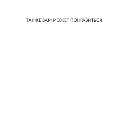
ТАКЖЕ ВАМ МОЖЕТ ПОНРАВИТЬСЯ
Стул с квадратной спинкой C02-K03-BG-B15
Стул C09-B01
24 200 pуб.
33 700 pуб.
28 600 pуб.
Кресло C10-G-B01
Стул велюр GLO_17
36 300 pуб.
17 980 pуб.
30 900 pуб.
Стул велюр GLO_7
Стул полубарный GLO8_PB
24 698 pуб.
35 900 pуб.