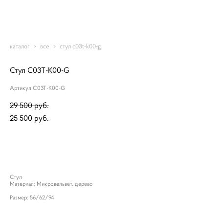
Romantic-mebel
каталог
>
все
>
стул c03t-k00-g
Стул C03T-K00-G
Артикул C03T-K00-G
29 500 pуб.
25 500 pуб.
ДОБАВИТЬ В КОРЗИНУ
Стул
Материал: Микровельвет, дерево
Размер: 56/62/94