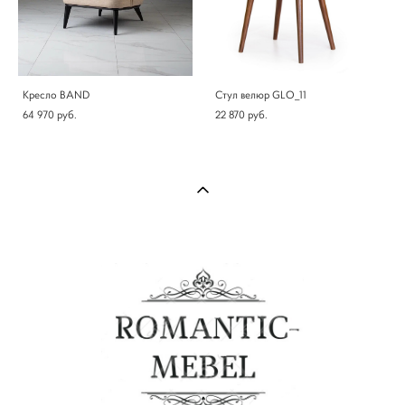
Кресло BAND
Стул велюр GLO_11
64 970 pуб.
22 870 pуб.