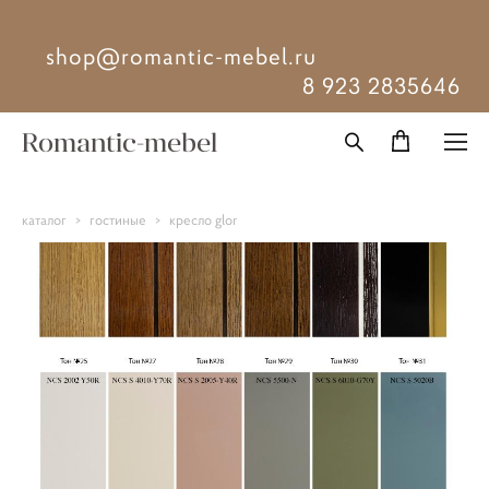
shop@romantic-mebel.ru
8 923 2835646
Romantic-mebel
каталог
>
гостиные
>
кресло glor