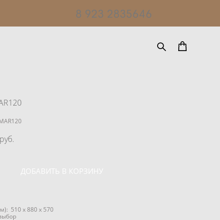
8 923 2835646
AR120
 MAR120
pуб.
ДОБАВИТЬ В КОРЗИНУ
м): 510 x 880 x 570
выбор