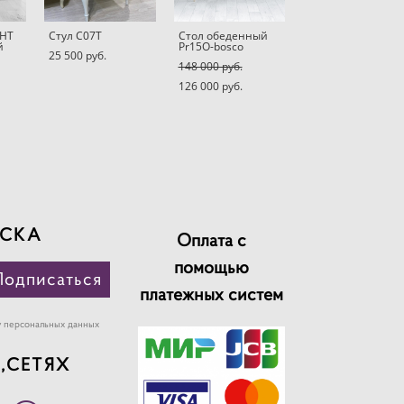
НТ
Стул C07T
Стол обеденный
й
Pr15O-bosco
25 500 pуб.
148 000 pуб.
126 000 pуб.
СКА
Оплата с
помощью
Подписаться
платежных систем
у персональных данных
,СЕТЯХ