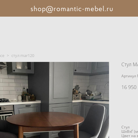
shop@romantic-mebel.ru
все
>
стул mar120
Стул M
Артикул
16 950 
Стул
ШxВxГ (м
Цвет на 