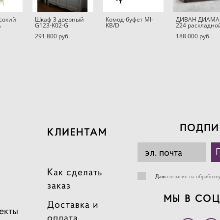
сокий
Шкаф 3 дверный
Комод-буфет MI-
ДИВАН ДИАМА
A
G123-K02-G
KB/D
224 раскладно
291 800 pуб.
188 000 pуб.
ПОДПИ
КЛИЕНТАМ
Как сделать
Даю
согласие на обработк
заказ
МЫ В СОЦ
Доставка и
екты
оплата