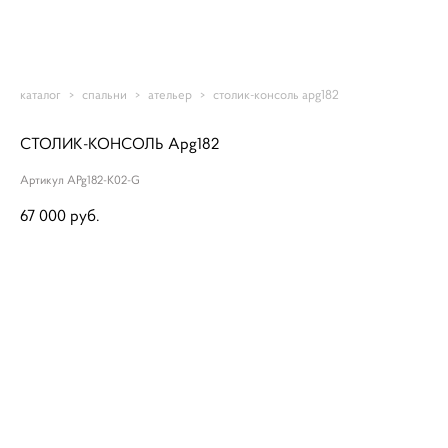
Romantic-mebel
каталог
>
спальни
>
ательер
>
столик-консоль apg182
СТОЛИК-КОНСОЛЬ Apg182
Артикул APg182-K02-G
67 000 pуб.
ДОБАВИТЬ В КОРЗИНУ