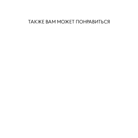
ТАКЖЕ ВАМ МОЖЕТ ПОНРАВИТЬСЯ
Стол раскладной S105 132/172*85*77
110 000 pуб.
100 000 pуб.
Стол раскладной G105 132/172*85*77
110 000 pуб.
100 000 pуб.
Стол раскладной R105 132/172*85*77
110 000 pуб.