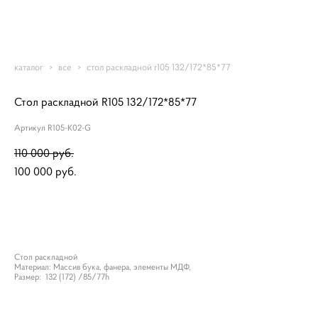
Romantic-mebel
каталог
>
все
>
стол раскладной r105 132/172*85*77
Стол раскладной R105 132/172*85*77
Артикул R105-K02-G
110 000 pуб.
100 000 pуб.
ДОБАВИТЬ В КОРЗИНУ
Стол раскладной
Материал: Массив бука, фанера, элементы МДФ,
Размер: 132 (172) /85/77h