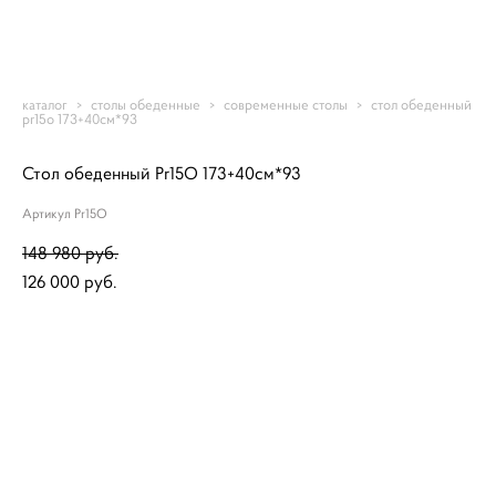
Romantic-mebel
каталог
>
столы обеденные
>
современные столы
>
стол обеденный
pr15o 173+40см*93
Стол обеденный Pr15O 173+40см*93
Артикул Pr15O
148 980 pуб.
126 000 pуб.