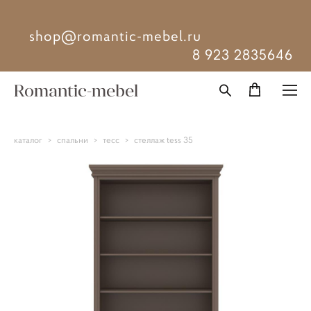
shop@romantic-mebel.ru
8 923 2835646
Romantic-mebel
каталог
>
спальни
>
тесc
>
стеллаж tess 35