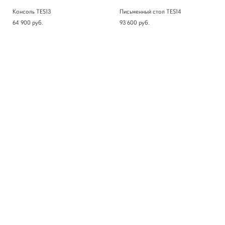
Консоль TES13
Письменный стол TES14
64 900 pуб.
93 600 pуб.