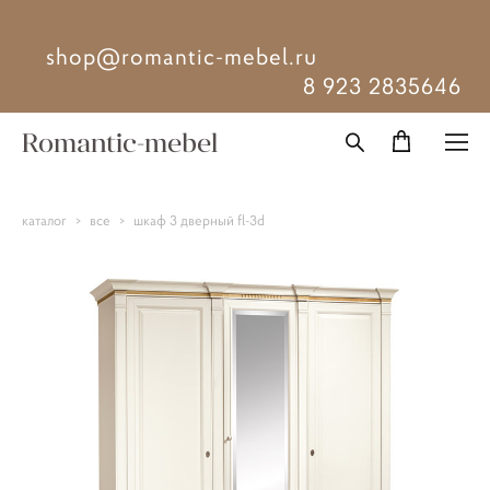
shop@romantic-mebel.ru
8 923 2835646
Romantic-mebel
каталог
>
все
>
шкаф 3 дверный fl-3d