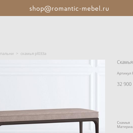
shop@romantic-mebel.ru
спальни
>
скамья pl033a
Скамья
Артикул 
32 900 
Скамья
Материал