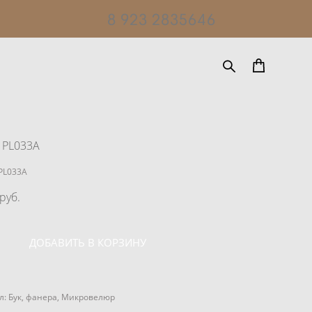
8 923 2835646
 PL033A
PL033A
pуб.
ДОБАВИТЬ В КОРЗИНУ
: Бук, фанера, Микровелюр