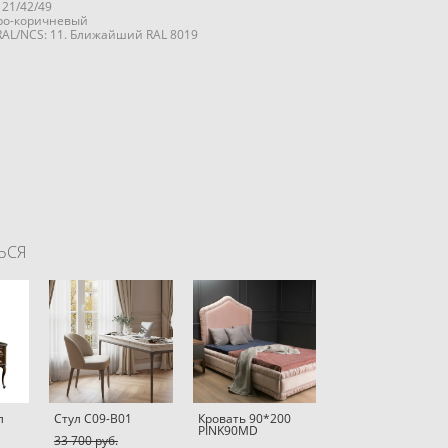
121/42/49
еро-коричневый
RAL/NCS: 11. Ближайший RAL 8019
ЬСЯ
л
Стул C09-B01
Кровать 90*200
PINK90MD
33 700 pуб.