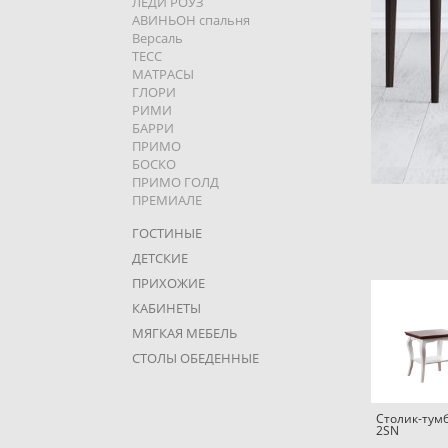
ЛЕДИ РОУЗ
АВИНЬОН спальня
Версаль
ТЕСC
МАТРАСЫ
ГЛОРИ
РИМИ
БАРРИ
ПРИМО
БОСКО
ПРИМО ГОЛД
ПРЕМИАЛЕ
ГОСТИНЫЕ
ДЕТСКИЕ
ПРИХОЖИЕ
КАБИНЕТЫ
МЯГКАЯ МЕБЕЛЬ
СТОЛЫ ОБЕДЕННЫЕ
Столик-тумб
2SN