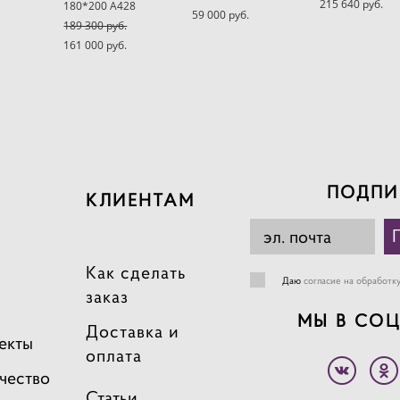
215 640 pуб.
180*200 A428
59 000 pуб.
189 300 pуб.
161 000 pуб.
ПОДПИ
КЛИЕНТАМ
Как сделать
Даю
согласие на обработк
заказ
МЫ В СОЦ
Доставка и
екты
оплата
чество
Статьи