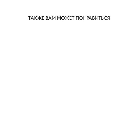
ТАКЖЕ ВАМ МОЖЕТ ПОНРАВИТЬСЯ
Комод широкий 8 ящиков R134
Пуф R107
156 000 pуб.
16 998 pуб.
КРОВАТЬ С МЯГКИМ ИЗГОЛОВЬЕМ Декор золото 180*200 N418g
189 000 pуб.
161 700 pуб.
Консоль с полкой PrG03VTA
121 000 pуб.