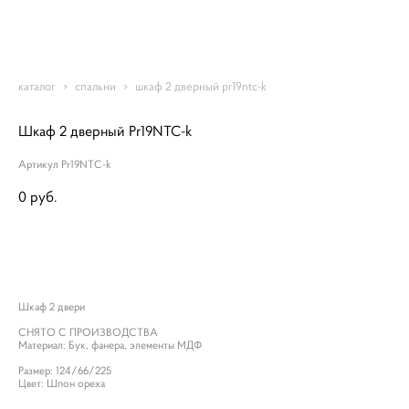
Romantic-mebel
каталог
>
спальни
>
шкаф 2 дверный pr19ntc-k
Шкаф 2 дверный Pr19NTC-k
Артикул Pr19NTC-k
0 pуб.
ДОБАВИТЬ В КОРЗИНУ
Шкаф 2 двери
СНЯТО С ПРОИЗВОДСТВА
Материал: Бук, фанера, элементы МДФ
Размер: 124/66/225
Цвет: Шпон ореха