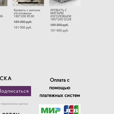
Кровать с мягким
КРОВАТЬ С
изголовьем
МЯГКИМ
08-
180*200 R538
ИЗГОЛОВЬЕМ
180*200 G528
189 300 pуб.
189 300 pуб.
161 000 pуб.
161 000 pуб.
СКА
Оплата с
помощью
Подписаться
платежных систем
у персональных данных