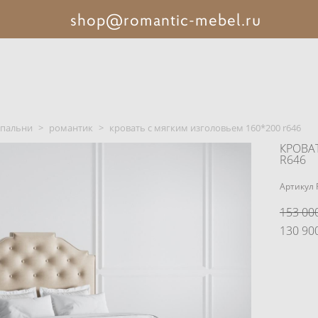
shop@romantic-mebel.ru
спальни
>
романтик
>
кровать с мягким изголовьем 160*200 r646
КРОВА
R646
Артикул 
153 000
130 900