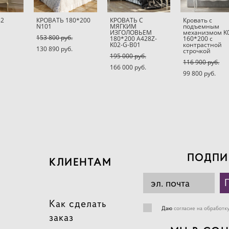
82
КРОВАТЬ 180*200
КРОВАТЬ С
Кровать с
N101
МЯГКИМ
подъемным
ИЗГОЛОВЬЕМ
механизмом K
153 800 pуб.
180*200 A428Z-
160*200 с
K02-G-B01
контрастной
130 890 pуб.
строчкой
195 000 pуб.
116 900 pуб.
166 000 pуб.
99 800 pуб.
ПОДПИ
КЛИЕНТАМ
Как сделать
Даю
согласие на обработк
заказ