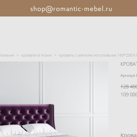
shop@romantic-mebel.ru
спальни
>
кровати в ткани
>
кровать с мягким изголовьем 160*200 k
КРОВА
Артикул 
128 400
109 000
Крова