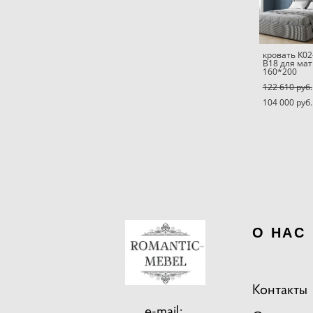
кровать K02
B18 для ма
160*200
122 610 pуб.
104 000 pуб.
О НАС
Контакты
e-mail: