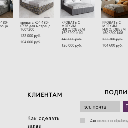
-180-
кровать K04-180-
КРОВАТЬ С
КРОВАТЬ С
траца
0376 для матраца
МЯГКИМ
МЯГКИМ
160*200
ИЗГОЛОВЬЕМ
ИЗГОЛОВЬЕМ
160*200 K10I
160*200 K08
122 000 pуб.
148 000 pуб.
122 300 pуб.
104 000 pуб.
126 000 pуб.
104 600 pуб.
ПОДПИ
КЛИЕНТАМ
Как сделать
Даю
согласие на обработк
заказ