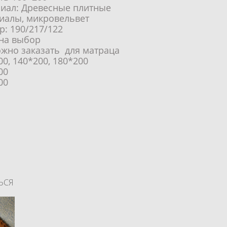
иал: Древесные плитные
иалы, микровельвет
р: 190/217/122
 на выбор
жно заказать для матраца
00, 140*200, 180*200
00
00
ЬСЯ