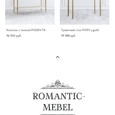
Консоль с полкой PrG04VTA
Туалетный стол Pr097-a gold
96 900 pуб.
99 988 pуб.