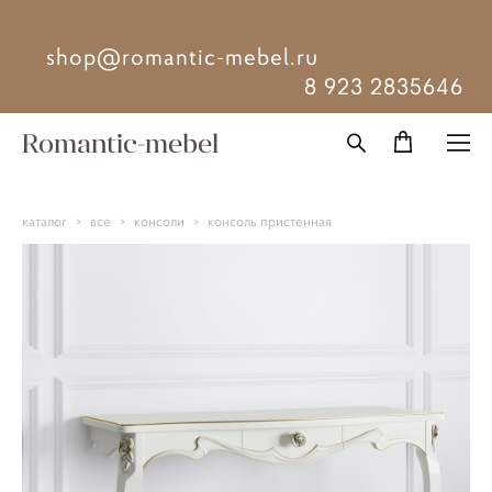
shop@romantic-mebel.ru
8 923 2835646
Romantic-mebel
каталог
>
все
>
консоли
>
консоль пристенная