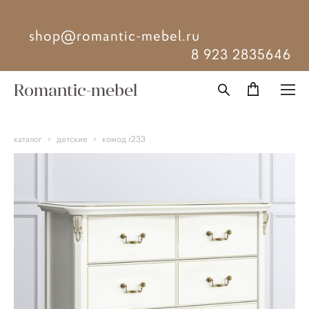
shop@romantic-mebel.ru
8 923 2835646
Romantic-mebel
каталог
>
детские
>
комод r233