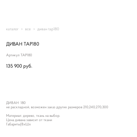
Romantic-mebel
каталог
>
все
>
диван tap180
ДИВАН TAP180
Артикул TAP180
135 900 pуб.
ДОБАВИТЬ В КОРЗИНУ
ДИВАН 180
не раскладной, возможен заказ других размеров 210,240,270,300
Материал: дерево, ткань на выбор.
Цена дивана зависит от ткани
Габариты(ВxШx