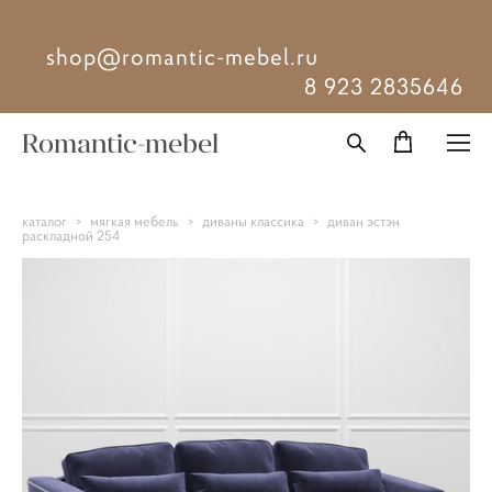
shop@romantic-mebel.ru
8 923 2835646
Romantic-mebel
каталог
>
мягкая мебель
>
диваны классика
>
диван эстэн
раскладной 254