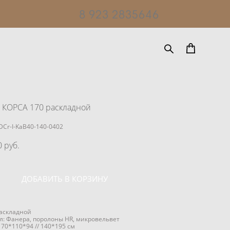
8 923 2835646
КОРСА 170 раскладной
DCr-I-KaB40-140-0402
 pуб.
ДОБАВИТЬ В КОРЗИНУ
аскладной
: Фанера, поролоны HR, микровельвет
170*110*94 // 140*195 см