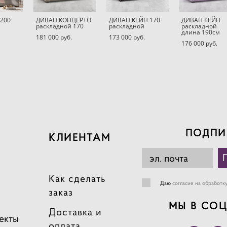
*200
ДИВАН КОНЦЕРТО
ДИВАН КЕЙН 170
ДИВАН КЕЙН
раскладной 170
раскладной
раскладной
длина 190см
181 000 pуб.
173 000 pуб.
176 000 pуб.
ПОДПИ
КЛИЕНТАМ
Как сделать
Даю
согласие на обработк
заказ
МЫ В СОЦ
Доставка и
екты
оплата