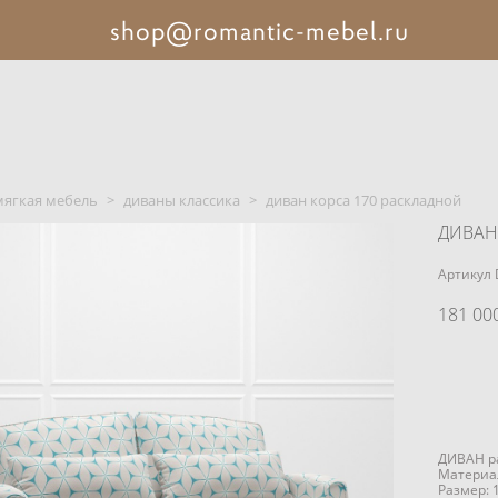
shop@romantic-mebel.ru
мягкая мебель
>
диваны классика
>
диван корса 170 раскладной
ДИВАН 
Артикул 
181 000
ДИВАН р
Материал
Размер: 