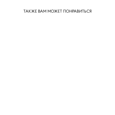
ТАКЖЕ ВАМ МОЖЕТ ПОНРАВИТЬСЯ
ДИВАН КОНЦЕРТО раскладной 190
185 000 pуб.
ДИВАН ЭСТЭН 224 раскладной
179 000 pуб.
ДИВАН КОРСА раскладной 240
ДИВАН ЭСТЭН раскладной 254
219 000 pуб.
219 000 pуб.
ДИВАН КЕЙН длина 300 раскладной