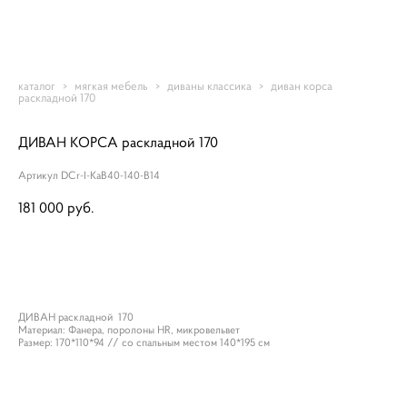
Romantic-mebel
каталог
>
мягкая мебель
>
диваны классика
>
диван корса
раскладной 170
ДИВАН КОРСА раскладной 170
Артикул DCr-I-KaB40-140-B14
181 000 pуб.
ДОБАВИТЬ В КОРЗИНУ
ДИВАН раскладной 170
Материал: Фанера, поролоны HR, микровельвет
Размер: 170*110*94 // со спальным местом 140*195 см