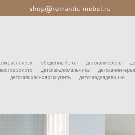
shop@romantic-mebel.ru
толкрасноярск
обеденныйстол
детскаямебель
д
люстра золото
детскаядлямальчика
детскаяинтерь
детскаякрасноярсккупить
детскаядлядевочки