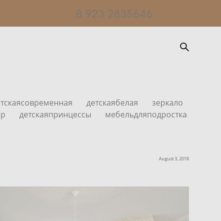
8 923 2835646
етскаясовременная
детскаябелая
зеркало
ер
детскаяпринцессы
мебельдляподростка
August 3, 2018